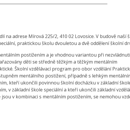
_____________________________________________________
ídlí na adrese Mírová 225/2, 410 02 Lovosice. V budově naší 
 speciální, praktickou školu dvouletou a dvě oddělení školní dr
mentálním postižením a je vhodnou variantou při nezvládnut
u zařazovány děti se středně těžkým a těžkým mentálním
aktické. Školní vzdělávací program pro obor vzdělání Praktic
 stupněm mentálního postižení, případně s lehkým mentální
ím, kteří ukončili povinnou školní docházku v základní škol
 v základní škole speciální a kteří ukončili základní vzdělá
ré jsou v kombinaci s mentálním postižením, se nemohou vzd