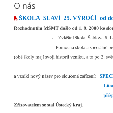
O nás
ŠKOLA
SLAVÍ
25. VÝROČÍ
od do
Rozhodnutím MŠMT došlo od 1. 9. 2000 ke slo
-
Zvláštní škola, Šaldova 6, L
-
Pomocná škola a speciálně pe
(obě školy mají svoji historii vzniku, a to po 2. svě
a vznikl nový název pro sloučená zařízení:
SPEC
Lito
přís
Zřizovatelem se stal Ústecký kraj.