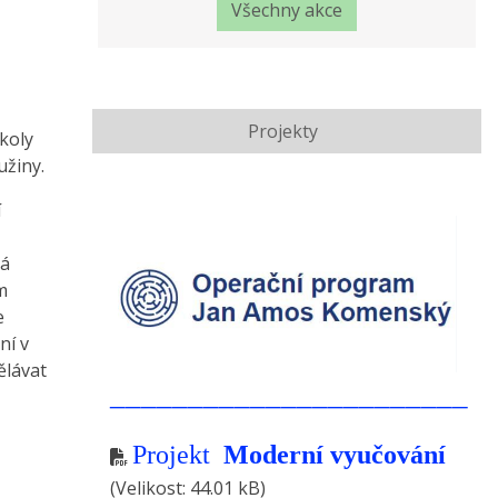
Všechny akce
Projekty
školy
užiny.
í
ká
m
e
ní v
ělávat
_______________________
Projekt
Moderní vyučování
(Velikost: 44.01 kB)